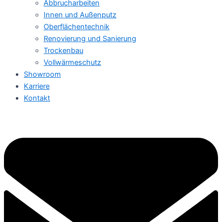
Abbrucharbeiten
Innen und Außenputz
Oberflächentechnik
Renovierung und Sanierung
Trockenbau
Vollwärmeschutz
Showroom
Karriere
Kontakt